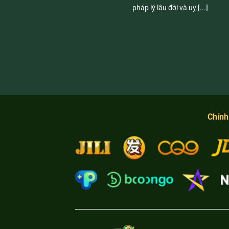
pháp lý lâu đời và uy [...]
Chính