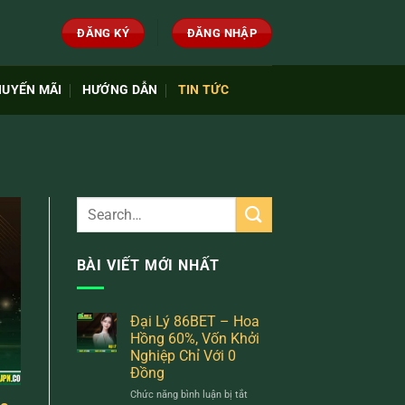
ĐĂNG KÝ
ĐĂNG NHẬP
UYẾN MÃI
HƯỚNG DẪN
TIN TỨC
BÀI VIẾT MỚI NHẤT
Đại Lý 86BET – Hoa
Hồng 60%, Vốn Khởi
Nghiệp Chỉ Với 0
Đồng
Chức năng bình luận bị tắt
ở