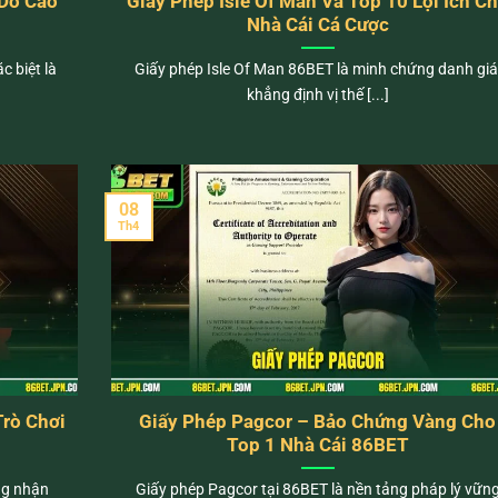
 Do Cao
Giấy Phép Isle Of Man Và Top 10 Lợi Ích C
Nhà Cái Cá Cược
c biệt là
Giấy phép Isle Of Man 86BET là minh chứng danh giá
khẳng định vị thế [...]
08
Th4
Trò Chơi
Giấy Phép Pagcor – Bảo Chứng Vàng Cho
Top 1 Nhà Cái 86BET
ng nhận
Giấy phép Pagcor tại 86BET là nền tảng pháp lý vữn