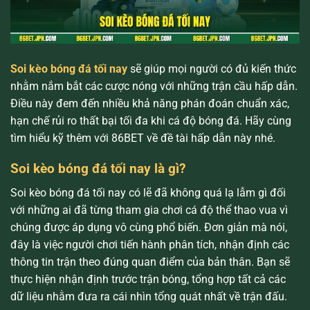
Soi kèo bóng đá tối nay
sẽ giúp mọi người có đủ kiến thức
nhằm nắm bắt các cược nóng với những trận cầu hấp dẫn.
Điều này đem đến nhiều khả năng phán đoán chuẩn xác,
hạn chế rủi ro thất bại tối đa khi cá độ bóng đá. Hãy cùng
tìm hiểu kỹ thêm với 86BET về đề tài hấp dẫn này nhé.
Soi kèo bóng đá tối nay là gì?
Soi kèo bóng đá tối nay có lẽ đã không quá lạ lẫm gì đối
với những ai đã từng tham gia chơi cá độ thể thao vua vì
chúng được áp dụng vô cùng phổ biến. Đơn giản mà nói,
đây là việc người chơi tiến hành phân tích, nhận định các
thông tin trận theo đúng quan điểm của bản thân. Bạn sẽ
thực hiện nhận định trước trận bóng, tổng hợp tất cả các
dữ liệu nhằm đưa ra cái nhìn tổng quát nhất về trận đấu.