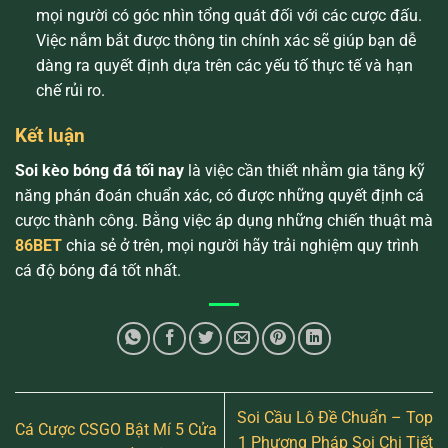
mọi người có góc nhìn tổng quát đối với các cược đấu.
Việc nắm bắt được thông tin chính xác sẽ giúp bạn dễ
dàng ra quyết định dựa trên các yếu tố thực tế và hạn
chế rủi ro.
Kết luận
Soi kèo bóng đá tối nay
là việc cần thiết nhằm gia tăng kỹ
năng phán đoán chuẩn xác, có được những quyết định cá
cược thành công. Bằng việc áp dụng những chiến thuật mà
86BET
chia sẻ ở trên, mọi người hãy trải nghiệm quy trình
cá độ bóng đá tốt nhất.
Soi Cầu Lô Đề Chuẩn – Top
Cá Cược CSGO Bật Mí 5 Cửa
1 Phương Pháp Soi Chi Tiết