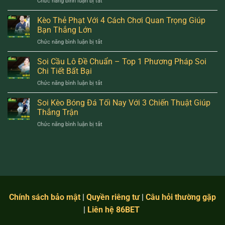
Chức năng bình luận bị tắt
ở
Với
Nghiệp
Siêu
6
Chỉ
Nổ
Kèo Thẻ Phạt Với 4 Cách Chơi Quan Trọng Giúp
Điềm
Với
Hũ
Báo
Bạn Thắng Lớn
0
Hấp
Quan
Đồng
Chức năng bình luận bị tắt
ở
Dẫn
Trọng
Kèo
Tạo
Bạn
Thẻ
Soi Cầu Lô Đề Chuẩn – Top 1 Phương Pháp Soi
Cơ
Nên
Phạt
Hội
Chi Tiết Bất Bại
Biết
Với
Trúng
Chức năng bình luận bị tắt
ở
4
Thưởng
Soi
Cách
Cực
Cầu
Soi Kèo Bóng Đá Tối Nay Với 3 Chiến Thuật Giúp
Chơi
Lớn
Lô
Quan
Thắng Trận
Đề
Trọng
Chức năng bình luận bị tắt
ở
Chuẩn
Giúp
Soi
–
Bạn
Kèo
Top
Thắng
Bóng
1
Lớn
Đá
Phương
Tối
Pháp
Nay
Soi
Với
Chi
3
Tiết
Chính sách bảo mật
|
Quyền riêng tư
|
Câu hỏi thường gặp
Chiến
Bất
|
Liên hệ 86BET
Thuật
Bại
Giúp