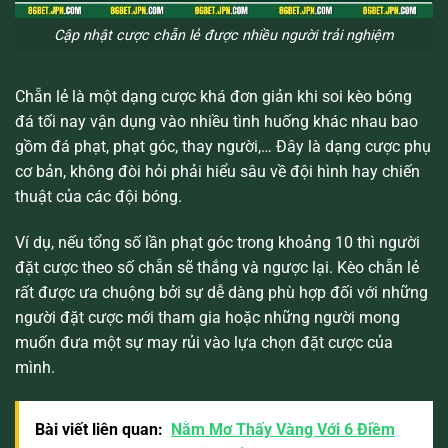
Cập nhật cược chẵn lẻ được nhiều người trải nghiệm
Chẵn lẻ là một dạng cược khá đơn giản khi soi kèo bóng
đá tối nay vận dụng vào nhiều tình huống khác nhau bao
gồm đá phạt, phạt góc, thay người,… Đây là dạng cược phụ
cơ bản, không đòi hỏi phải hiểu sâu về đội hình hay chiến
thuật của các đội bóng.
Ví dụ, nếu tổng số lần phạt góc trong khoảng 10 thì người
đặt cược theo số chẵn sẽ thắng và ngược lại. Kèo chẵn lẻ
rất được ưa chuộng bởi sự dễ dàng phù hợp đối với những
người đặt cược mới tham gia hoặc những người mong
muốn đưa một sự may rủi vào lựa chọn đặt cược của
mình.
Bài viết liên quan:
Nằm Mơ Thấy Vàng Với 6 Điềm