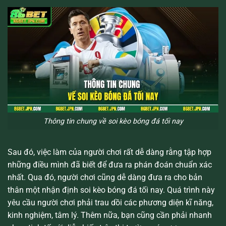
Thông tin chung về soi kèo bóng đá tối nay
Sau đó, việc làm của người chơi rất dễ dàng rằng tập hợp
những điều mình đã biết để đưa ra phán đoán chuẩn xác
nhất. Qua đó, người chơi cũng dễ dàng đưa ra cho bản
thân một nhận định soi kèo bóng đá tối nay. Quá trình này
yêu cầu người chơi phải trau dồi các phương diện kĩ năng,
kinh nghiệm, tâm lý. Thêm nữa, bạn cũng cần phải nhanh