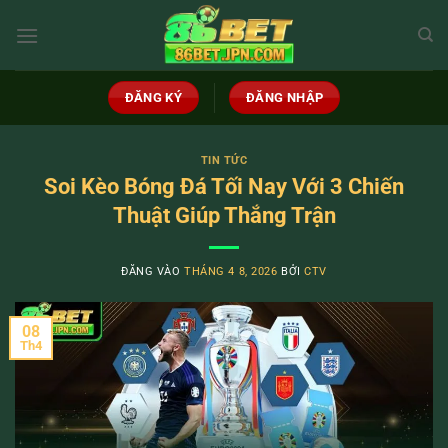
Bỏ
qua
nội
dung
ĐĂNG KÝ
ĐĂNG NHẬP
TIN TỨC
Soi Kèo Bóng Đá Tối Nay Với 3 Chiến
Thuật Giúp Thắng Trận
ĐĂNG VÀO
THÁNG 4 8, 2026
BỞI
CTV
08
Th4