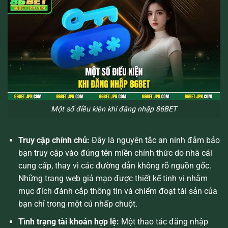
Một số điều kiện khi đăng nhập 86BET
Truy cập chính chủ:
Đây là nguyên tắc an ninh đảm bảo
bạn truy cập vào đúng tên miền chính thức do nhà cái
cung cấp, thay vì các đường dẫn không rõ nguồn gốc.
Những trang web giả mạo được thiết kế tinh vi nhằm
mục đích đánh cắp thông tin và chiếm đoạt tài sản của
bạn chỉ trong một cú nhấp chuột.
Tình trạng tài khoản hợp lệ:
Một thao tác đăng nhập