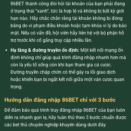
86BET thành công đòi hỏi tài khoản của bạn phải đang
ở trạng thái “xanh”, tức là hợp lệ và không bị bất kỳ giới
hạn nào. Hãy chắc chắn rằng tài khoản không bị đóng
băng do vi phạm điều khoản hoặc tạm khóa vì lý do bảo
mật. Nếu có vấn đề, hội viên hãy liên hệ với bộ phận hỗ
trợ trước khi cố gắng truy cập nhiều lần.
Hạ tầng & đường truyền ổn định:
Một kết nối mạng ổn
định không chỉ giúp quá trình đăng nhập nhanh hơn mà
còn là yếu tố sống còn khi bạn tham gia cá cược.
Đường truyền chập chờn có thể gây ra lỗi giao dịch
hoặc khiến bạn bị ngắt kết nối giữa một ván cược quan
trọng.
Hướng dẫn đăng nhập 86BET chỉ với 3 bước
Để đảm bảo quá trình truy đăng nhập 86BET của bạn luôn
diễn ra nhanh gọn lẹ, hãy tuân thủ theo 3 bước chuẩn được
các bet thủ chuyên nghiệp khuyên dùng dưới đây.