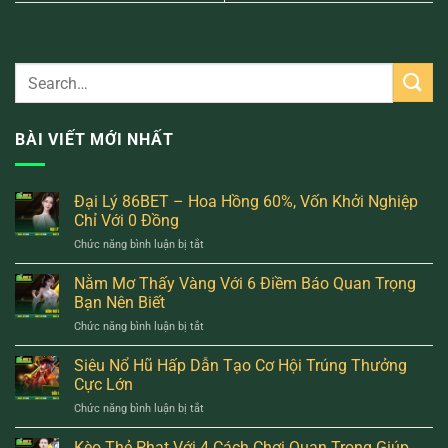
BÀI VIẾT MỚI NHẤT
Đại Lý 86BET – Hoa Hồng 60%, Vốn Khởi Nghiệp
Chỉ Với 0 Đồng
Chức năng bình luận bị tắt
ở
Đại
Lý
Nằm Mơ Thấy Vàng Với 6 Điềm Báo Quan Trọng
86BET
Bạn Nên Biết
–
Chức năng bình luận bị tắt
ở
Hoa
Nằm
Hồng
Mơ
Siêu Nổ Hũ Hấp Dẫn Tạo Cơ Hội Trúng Thưởng
60%,
Thấy
Vốn
Cực Lớn
Vàng
Khởi
Chức năng bình luận bị tắt
ở
Với
Nghiệp
Siêu
6
Chỉ
Nổ
Kèo Thẻ Phạt Với 4 Cách Chơi Quan Trọng Giúp
Điềm