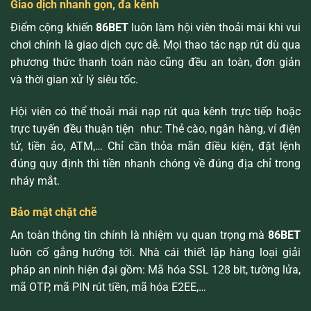
Giao dịch nhanh gọn, đa kênh
Điểm cộng khiến
86BET
luôn làm hội viên thoải mái khi vui
chơi chính là giao dịch cực dễ. Mọi thao tác nạp rút dù qua
phương thức thanh toán nào cũng đều an toàn, đơn giản
và thời gian xử lý siêu tốc.
Hội viên có thể thoải mái nạp rút qua kênh trực tiếp hoặc
trực tuyến đều thuận tiện như: Thẻ cào, ngân hàng, ví điện
tử, tiền ảo, ATM,… Chỉ cần thỏa mãn điều kiện, đặt lệnh
đúng quy định thì tiền nhanh chóng về đúng địa chỉ trong
nháy mắt.
Bảo mật chặt chẽ
An toàn thông tin chính là nhiệm vụ quan trọng mà
86BET
luôn cố gắng hướng tới. Nhà cái thiết lập hàng loại giải
pháp an ninh hiện đại gồm: Mã hóa SSL 128 bit, tường lửa,
mã OTP, mã PIN rút tiền, mã hóa E2EE,…