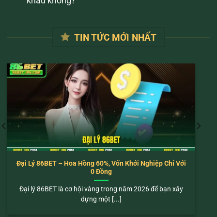
khấu không?
TIN TỨC MỚI NHẤT
Đại Lý 86BET – Hoa Hồng 60%, Vốn Khởi Nghiệp Chỉ Với
0 Đồng
Đại lý 86BET là cơ hội vàng trong năm 2026 để bạn xây
dựng một [...]