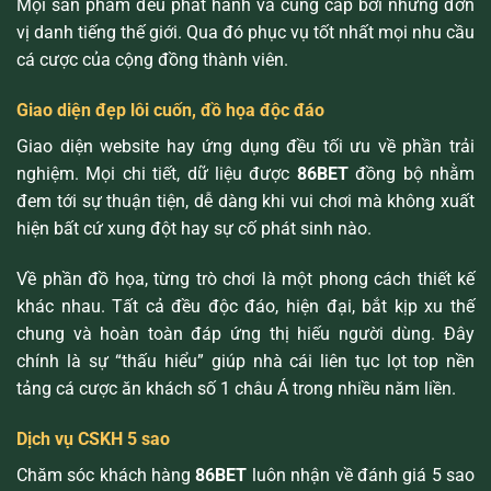
Mọi sản phẩm đều phát hành và cung cấp bởi những đơn
vị danh tiếng thế giới. Qua đó phục vụ tốt nhất mọi nhu cầu
cá cược của cộng đồng thành viên.
Giao diện đẹp lôi cuốn, đồ họa độc đáo
Giao diện website hay ứng dụng đều tối ưu về phần trải
nghiệm. Mọi chi tiết, dữ liệu được
86BET
đồng bộ nhằm
đem tới sự thuận tiện, dễ dàng khi vui chơi mà không xuất
hiện bất cứ xung đột hay sự cố phát sinh nào.
Về phần đồ họa, từng trò chơi là một phong cách thiết kế
khác nhau. Tất cả đều độc đáo, hiện đại, bắt kịp xu thế
chung và hoàn toàn đáp ứng thị hiếu người dùng. Đây
chính là sự “thấu hiểu” giúp nhà cái liên tục lọt top nền
tảng cá cược ăn khách số 1 châu Á trong nhiều năm liền.
Dịch vụ CSKH 5 sao
Chăm sóc khách hàng
86BET
luôn nhận về đánh giá 5 sao