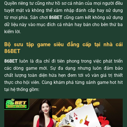
Quyền riêng tư cũng như hồ sơ cá nhân của mọi người đều
tuyệt mật và không thể xâm nhập đánh cắp hay sử dụng
từ mọi phía. Sân chơi
86BET
cũng cam kết không sử dụng
dữ liệu này vào mục đích cá nhân hay bán cho bên thứ ba
kiếm lời.
Bộ sưu tập game siêu đẳng cấp tại nhà cái
86BET
86BET
luôn là địa chỉ đi tiên phong trong việc phát triển
các dòng game mới. Sự đa dạng nhưng luôn đảm bảo
chất lượng toàn diện hứa hẹn đem tới vô vàn giá trị thiết
thực cho hội viên. Cùng khám phá từng sảnh game hot hit
tại hệ thống gồm: