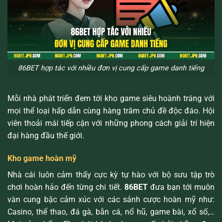
86BET hợp tác với nhiều đơn vị cung cấp game danh tiếng
Mỗi nhà phát triển đem tới kho game siêu hoành tráng với
mọi thể loại hấp dẫn cùng hàng trăm chủ đề độc đáo. Hội
viên thoải mái tiếp cận với những phong cách giải trí hiện
đại hàng đầu thế giới.
Kho game hoàn mỹ
Nhà cái luôn cảm thấy cực kỳ tự hào với bộ sưu tập trò
chơi hoàn hảo đến từng chi tiết.
86BET
đưa bạn tới muôn
vàn cung bậc cảm xúc với các sảnh cược hoàn mỹ như:
Casino, thể thao, đá gà, bắn cá, nổ hũ, game bài, xổ số,…