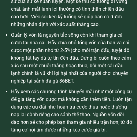
sử của sư kê huấn luyện. Một kê thủ có tướng đi vững
chãi, ánh mắt lanh lợi thường có tinh thần chiến đấu
cao hơn. Việc soi kèo kỹ lưỡng sẽ giúp bạn có được
những nhận định với xác suất thắng cao.
Quản lý vốn là nguyên tắc sống còn khi tham gia cá
cược tại nhà cái. Hãy chia nhỏ tổng vốn của bạn và chỉ
cược một phần nhỏ từ 2-5%)cho mỗi trận đấu, tuyệt đối
không tất tay dù tự tin đến đâu. Đừng bị cuốn theo cảm
xúc sau một chuỗi thắng hoặc thua, bởi một cái đầu
lạnh chính là vũ khí lợi hại nhất của người chơi chuyên
nghiệp tại sảnh đá gà 86BET.
Hãy xem các chương trình khuyến mãi như một công cụ
để gia tăng vốn cược mà không cần thêm tiền. Luôn tận
dụng các ưu đãi như hoàn trả cược thua hoặc thưởng
nạp lại dành riêng cho sảnh thể thao. Nguồn vốn dồi
dào hơn sẽ cho phép bạn tham gia nhiều trận hơn, từ đó
tăng cơ hội tìm được những kèo cược giá trị.