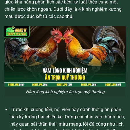
giữa khả năng phân tích sắc bén, kỷ luật thép cùng một
chiến lược khôn ngoan. Dưới đây là 4 kinh nghiệm xương
máu được đúc kết từ các cao thủ.
Nằm lòng kinh nghiệm ăn trọn quỹ thưởng
Trước khi xuống tiền, hội viên hãy dành thời gian phân
tích kỹ lưỡng hai chiến kê. Đừng chỉ nhìn vào thành tích,
hãy quan sát thần thái, màu mạng, lối đá cũng như lịch