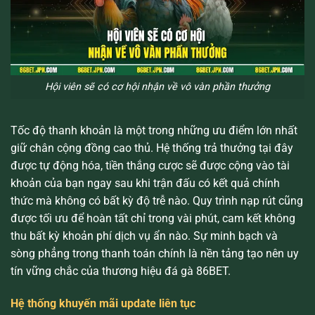
Hội viên sẽ có cơ hội nhận về vô vàn phần thưởng
Tốc độ thanh khoản là một trong những ưu điểm lớn nhất
giữ chân cộng đồng cao thủ. Hệ thống trả thưởng tại đây
được tự động hóa, tiền thắng cược sẽ được cộng vào tài
khoản của bạn ngay sau khi trận đấu có kết quả chính
thức mà không có bất kỳ độ trễ nào. Quy trình nạp rút cũng
được tối ưu để hoàn tất chỉ trong vài phút, cam kết không
thu bất kỳ khoản phí dịch vụ ẩn nào. Sự minh bạch và
sòng phẳng trong thanh toán chính là nền tảng tạo nên uy
tín vững chắc của thương hiệu đá gà 86BET.
Hệ thống khuyến mãi update liên tục