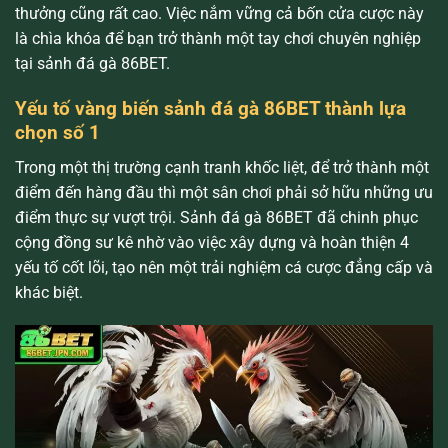
thưởng cũng rất cao. Việc nắm vững cả bốn cửa cược này
là chìa khóa để bạn trở thành một tay chơi chuyên nghiệp
tại sảnh đá gà 86BET.
Yếu tố vàng biến sảnh đá gà 86BET thành lựa
chọn số 1
Trong một thị trường cạnh tranh khốc liệt, để trở thành một
điểm đến hàng đầu thì một sân chơi phải sở hữu những ưu
điểm thực sự vượt trội. Sảnh đá gà 86BET đã chinh phục
cộng đồng sư kê nhờ vào việc xây dựng và hoàn thiện 4
yếu tố cốt lõi, tạo nên một trải nghiệm cá cược đẳng cấp và
khác biệt.