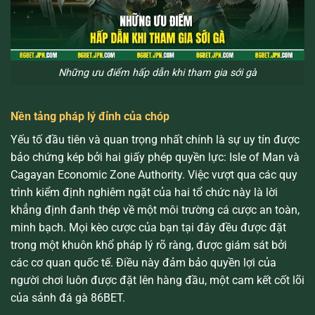
Những ưu điểm hấp dẫn khi tham gia sới gà
Nền tảng pháp lý đỉnh của chóp
Yếu tố đầu tiên và quan trọng nhất chính là sự uy tín được
bảo chứng kép bởi hai giấy phép quyền lực: Isle of Man và
Cagayan Economic Zone Authority. Việc vượt qua các quy
trình kiểm định nghiêm ngặt của hai tổ chức này là lời
khẳng định đanh thép về một môi trường cá cược an toàn,
minh bạch. Mọi kèo cược của bạn tại đây đều được đặt
trong một khuôn khổ pháp lý rõ ràng, được giám sát bởi
các cơ quan quốc tế. Điều này đảm bảo quyền lợi của
người chơi luôn được đặt lên hàng đầu, một cam kết cốt lõi
của sảnh đá gà 86BET.