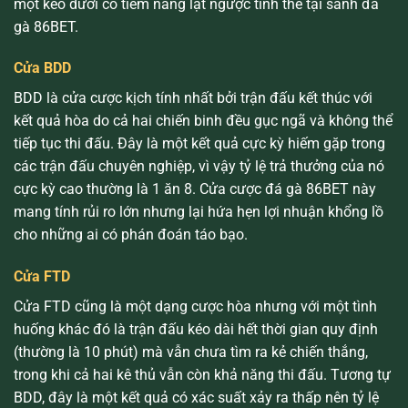
một kèo dưới có tiềm năng lật ngược tình thế tại sảnh đá
gà 86BET.
Cửa BDD
BDD là cửa cược kịch tính nhất bởi trận đấu kết thúc với
kết quả hòa do cả hai chiến binh đều gục ngã và không thể
tiếp tục thi đấu. Đây là một kết quả cực kỳ hiếm gặp trong
các trận đấu chuyên nghiệp, vì vậy tỷ lệ trả thưởng của nó
cực kỳ cao thường là 1 ăn 8. Cửa cược đá gà 86BET này
mang tính rủi ro lớn nhưng lại hứa hẹn lợi nhuận khổng lồ
cho những ai có phán đoán táo bạo.
Cửa FTD
Cửa FTD cũng là một dạng cược hòa nhưng với một tình
huống khác đó là trận đấu kéo dài hết thời gian quy định
(thường là 10 phút) mà vẫn chưa tìm ra kẻ chiến thắng,
trong khi cả hai kê thủ vẫn còn khả năng thi đấu. Tương tự
BDD, đây là một kết quả có xác suất xảy ra thấp nên tỷ lệ