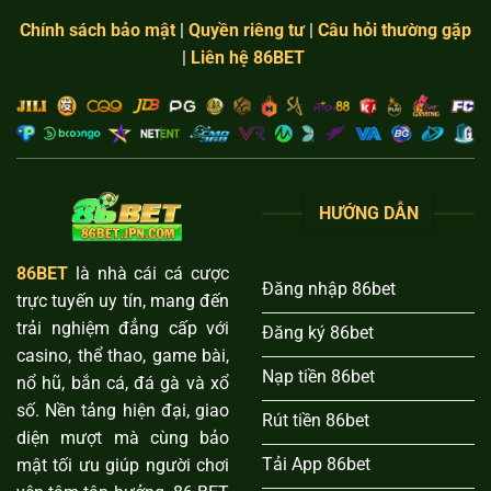
Chính sách bảo mật
|
Quyền riêng tư
|
Câu hỏi thường gặp
|
Liên hệ 86BET
HƯỚNG DẪN
86BET
là nhà cái cá cược
Đăng nhập 86bet
trực tuyến uy tín, mang đến
trải nghiệm đẳng cấp với
Đăng ký 86bet
casino, thể thao, game bài,
Nạp tiền 86bet
nổ hũ, bắn cá, đá gà và xổ
số. Nền tảng hiện đại, giao
Rút tiền 86bet
diện mượt mà cùng bảo
Tải App 86bet
mật tối ưu giúp người chơi