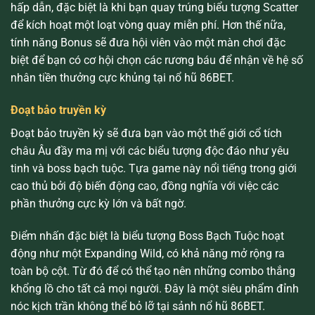
hấp dẫn, đặc biệt là khi bạn quay trúng biểu tượng Scatter
để kích hoạt một loạt vòng quay miễn phí. Hơn thế nữa,
tính năng Bonus sẽ đưa hội viên vào một màn chơi đặc
biệt để bạn có cơ hội chọn các rương báu để nhận về hệ số
nhân tiền thưởng cực khủng tại nổ hũ 86BET.
Đoạt bảo truyền kỳ
Đoạt bảo truyền kỳ sẽ đưa bạn vào một thế giới cổ tích
châu Âu đầy ma mị với các biểu tượng độc đáo như yêu
tinh và boss bạch tuộc. Tựa game này nổi tiếng trong giới
cao thủ bởi độ biến động cao, đồng nghĩa với việc các
phần thưởng cực kỳ lớn và bất ngờ.
Điểm nhấn đặc biệt là biểu tượng Boss Bạch Tuộc hoạt
động như một Expanding Wild, có khả năng mở rộng ra
toàn bộ cột.
Từ đó để có thể tạo nên những combo thắng
khổng lồ cho tất cả mọi người. Đây là một siêu phẩm đỉnh
nóc kịch trần không thể bỏ lỡ tại sảnh nổ hũ 86BET.