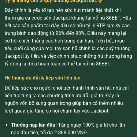
Tỷ lệ thắng cao & quỹ thưởng Jackpot bạc tỷ
Đây chính là yếu tố tạo nên sức hút mãnh liệt nhất khi
tham gia cá cược săn Jackpot khủng tại nổ hũ 86BET. Hầu
hết các sản phẩm tại đây đều sở hữu tỷ lệ RTP cực kỳ cao,
trung bình dao động từ 96% đến 98%. Điều này mang lại
cơ hội chiến thắng cao hơn trong dài hạn. Trên hết, mục
tiêu cuối cùng của mọi tay săn hũ chính là các quỹ thưởng
Jackpot lũy tiến, và việc chinh phục những hũ thưởng hàng
tỷ đồng là điều hoàn toàn có thể tại nổ hũ 86BET.
Hệ thống ưu đãi & tiếp vốn liên tục
Để tiếp sức cho người chơi trên hành trình săn hũ, nhà cái
liên tục tung ra các chương trình ưu đãi giá trị. Đây là
nguồn vốn bổ sung quan trọng giúp bạn có thêm nhiều
lượt quay, gia tăng cơ hội chạm tay vào Jackpot:
Thưởng nạp lần đầu:
Tặng ngay 100% giá trị cho lần
nạp đầu tiên, tối đa 2.888.000 VNĐ.