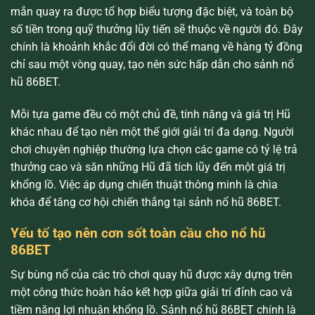
mắn quay ra được tổ hợp biểu tượng đặc biệt, và toàn bộ
số tiền trong quỹ thưởng lũy tiến sẽ thuộc về người đó. Đây
chính là khoảnh khắc đổi đời có thể mang về hàng tỷ đồng
chỉ sau một vòng quay, tạo nên sức hấp dẫn cho sảnh nổ
hũ 86BET.
Mỗi tựa game đều có một chủ đề, tính năng và giá trị Hũ
khác nhau để tạo nên một thế giới giải trí đa dạng. Người
chơi chuyên nghiệp thường lựa chọn các game có tỷ lệ trả
thưởng cao và săn những Hũ đã tích lũy đến một giá trị
khổng lồ. Việc áp dụng chiến thuật thông minh là chìa
khóa để tăng cơ hội chiến thắng tại sảnh nổ hũ 86BET.
Yếu tố tạo nên cơn sốt toàn cầu cho nổ hũ
86BET
Sự bùng nổ của các trò chơi quay hũ được xây dựng trên
một công thức hoàn hảo kết hợp giữa giải trí đỉnh cao và
tiềm năng lợi nhuận khổng lồ. Sảnh nổ hũ 86BET chính là