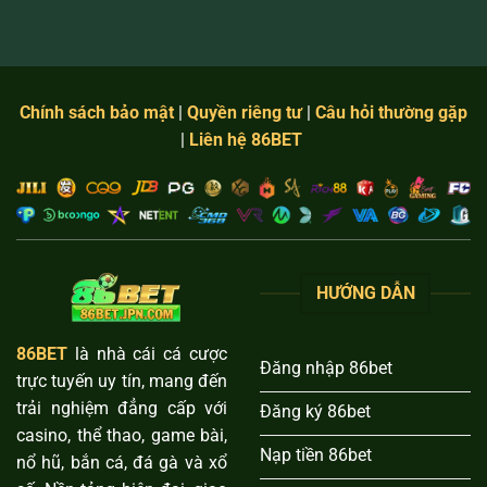
Chính sách bảo mật
|
Quyền riêng tư
|
Câu hỏi thường gặp
|
Liên hệ 86BET
HƯỚNG DẪN
86BET
là nhà cái cá cược
Đăng nhập 86bet
trực tuyến uy tín, mang đến
trải nghiệm đẳng cấp với
Đăng ký 86bet
casino, thể thao, game bài,
Nạp tiền 86bet
nổ hũ, bắn cá, đá gà và xổ