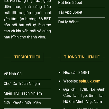
số. Nền tảng hiện đại, giao
Rút tiền 86bet
diện mượt mà cùng bảo
Tải App 86bet
mật tối ưu giúp người chơi
yên tâm tận hưởng. 86 BET
Đại lý 86bet
còn nổi bật với tỷ lệ cược
cao và khuyến mãi vô cùng
hậu hĩnh cho thành viên.
TỰ GIỚI THIỆU
THÔNG TIN LIÊN HỆ
Nhà cái: 86BET
Về Nhà Cái
Website:
spin.uk.com
Chơi Có Trách Nhiệm
Địa chỉ: 178B Lê Đình
Miễn Trừ Trách Nhiệm
Cẩn, Tân Tạo, Bình Tân,
Hồ Chí Minh, Việt Nam
Điều Khoản Điều Kiện