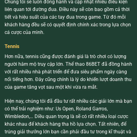
Chúng tôi sẽ luôn đồng hành và cập nhật nhiều điều kiện
liên quan tới đường đua. Điều này sẽ còn bao gồm cả thời
tiết và hiệu suất của các tay đua trong game. Từ đó mỗi
khách hàng đều sẽ có quyết định chính xác trong lựa chọn
cá cược của mình.
Tennis
Hơn nữa, tennis cũng được đánh giá là trò chơi có lượng
người hâm mộ truy cập lớn. Thể thao 86BET đã đồng hành
với rất nhiều nhà phát triển để đưa siêu phẩm ngày càng
nổi tiếng hơn. Đây cũng chính là lý do khiến lượt doanh thu
của game tăng vọt sau một khi vừa ra mắt.
Hiện nay, chúng tôi đã đầu tư rất nhiều các giải lớn mà bạn
có thể trải nghiệm như: Us Open, Roland Garros,
Wimbledon,… Diều quan trọng là sẽ có rất nhiều loại cược
khác nhau để khách hàng tha hồ lựa chọn. Tất nhiên, để
trúng giải thưởng lớn bạn cần phải đầu tư trong kĩ thuật và