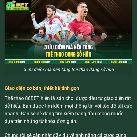
3 ưu điểm mà nền tảng thể thao đang sở hữu
Giao diện cơ bản, thiết kế tinh gọn
Thể thao 86BET hiện là sân chơi được đầu tư giao diện rất
dễ hiểu. Bạn được tìm kiếm mọi thông tin với tốc độ tải cực
nhanh. Bạn sẽ dễ dàng tìm kiếm hàng đầu mong muốn
dựa trên những từ khóa đơn giản.
Chúng tôi sẽ cập nhật đầy đủ về tính năng cá cược cùng