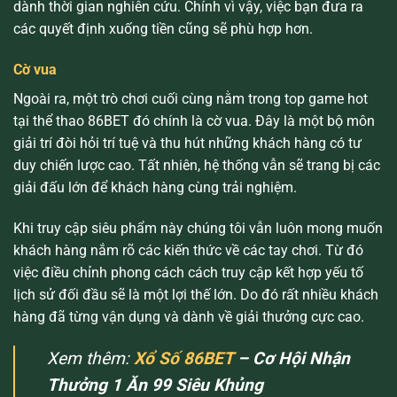
dành thời gian nghiên cứu. Chính vì vậy, việc bạn đưa ra
các quyết định xuống tiền cũng sẽ phù hợp hơn.
Cờ vua
Ngoài ra, một trò chơi cuối cùng nằm trong top game hot
tại thể thao 86BET đó chính là cờ vua. Đây là một bộ môn
giải trí đòi hỏi trí tuệ và thu hút những khách hàng có tư
duy chiến lược cao. Tất nhiên, hệ thống vẫn sẽ trang bị các
giải đấu lớn để khách hàng cùng trải nghiệm.
Khi truy cập siêu phẩm này chúng tôi vẫn luôn mong muốn
khách hàng nắm rõ các kiến thức về các tay chơi. Từ đó
việc điều chỉnh phong cách cách truy cập kết hợp yếu tố
lịch sử đối đầu sẽ là một lợi thế lớn. Do đó rất nhiều khách
hàng đã từng vận dụng và dành về giải thưởng cực cao.
Xem thêm:
Xổ Số 86BET
– Cơ Hội Nhận
Thưởng 1 Ăn 99 Siêu Khủng