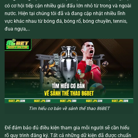
có cơ hội tiếp cận nhiều giải đấu lớn nhỏ từ trong và ngoài
nước. Hiện tại chúng tôi đã và đang cập nhật nhiều lĩnh
vực khác nhau từ bóng đá, bóng rổ, bóng chuyền, tennis,
đua ngựa,…
Tìm hiểu cơ bản về sảnh thể thao 86BET
Để đảm bảo đủ điều kiện tham gia mỗi người sẽ cần hiểu
rõ quy trình đăng ký. Tất cả những dữ kiện đã được chuẩn