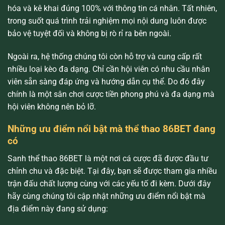
hóa và kê khai đúng 100% với thông tin cá nhân. Tất nhiên,
trong suốt quá trình trải nghiệm mọi nội dung luôn được
bảo vệ tuyệt đối và không bị rò rỉ ra bên ngoài.
Ngoài ra, hệ thống chúng tôi còn hỗ trợ và cung cấp rất
nhiều loại kèo đa dạng. Chỉ cần hội viên có nhu cầu nhân
viên sẵn sàng đáp ứng và hướng dẫn cụ thể. Do đó đây
chính là một sân chơi cược tiền phong phú và đa dạng mà
hội viên không nên bỏ lỡ.
Những ưu điểm nổi bật mà thể thao 86BET đang
có
Sanh thể thao 86BET là một nơi cá cược đã được đầu tư
chỉnh chu và đặc biệt. Tại đây, bạn sẽ được tham gia nhiều
trận đấu chất lượng cùng với các yếu tố đi kèm. Dưới đây
hãy cùng chúng tôi cập nhật những ưu điểm nổi bật mà
địa điểm này đang sử dụng: