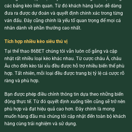
các bảng kèo liên quan. Từ đó khách hàng luôn dễ dàng
đưa ra được dự đoán và quyết định chính xác trong từng
ván đấu. Đây cũng chính là yếu tố quan trọng để mọi cá
nhân dành về phần thưởng cao nhất.
Tích hợp nhiều kèo siêu thú vị
Tại thể thao 86BET chúng tôi vẫn luôn cố gắng và cập
nhật rất nhiều loại kèo khác nhau. Từ cược châu Á, châu
Âu cho đến kèo tài xỉu đều được hỗ trợ nhiều biến thể phù
hợp. Tất nhiên, mỗi loại đều được trang bị tỷ lệ cá cược rõ
ràng và phù hợp.
Bạn được phép điều chỉnh thông tin dựa theo những biến
động thực tế. Từ đó quyết định xuống tiền cũng sẽ trở nên
phù hợp và đạt hiệu quả cao hơn. Đây chính là mong
muốn hàng đầu mà chúng tôi cập nhật đến toàn bộ khách
hàng cùng trải nghiệm và sử dụng.