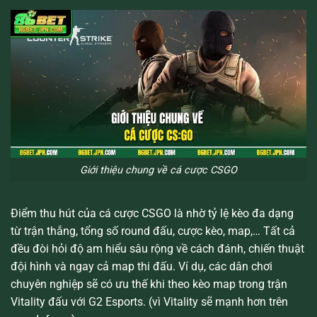
Giới thiệu chung về cá cược CSGO
Điểm thu hút của cá cược CSGO là nhờ tỷ lệ kèo đa dạng
từ trận thắng, tổng số round đấu, cược kèo, map,… Tất cả
đều đòi hỏi độ am hiểu sâu rộng về cách đánh, chiến thuật
đội hình và ngay cả map thi đấu. Ví dụ, các dân chơi
chuyên nghiệp sẽ có ưu thế khi theo kèo map trong trận
Vitality đấu với G2 Esports. (vì Vitality sẽ mạnh hơn trên