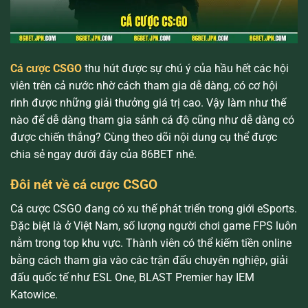
Cá cược CSGO
thu hút được sự chú ý của hầu hết các hội
viên trên cả nước nhờ cách tham gia dễ dàng, có cơ hội
rinh được những giải thưởng giá trị cao. Vậy làm như thế
nào để dễ dàng tham gia sảnh cá độ cũng như dễ dàng có
được chiến thắng? Cùng theo dõi nội dung cụ thể được
chia sẻ ngay dưới đây của 86BET nhé.
Đôi nét về cá cược CSGO
Cá cược CSGO đang có xu thế phát triển trong giới eSports.
Đặc biệt là ở Việt Nam, số lượng người chơi game FPS luôn
nằm trong top khu vực. Thành viên có thể kiếm tiền online
bằng cách tham gia vào các trận đấu chuyên nghiệp, giải
đấu quốc tế như ESL One, BLAST Premier hay IEM
Katowice.