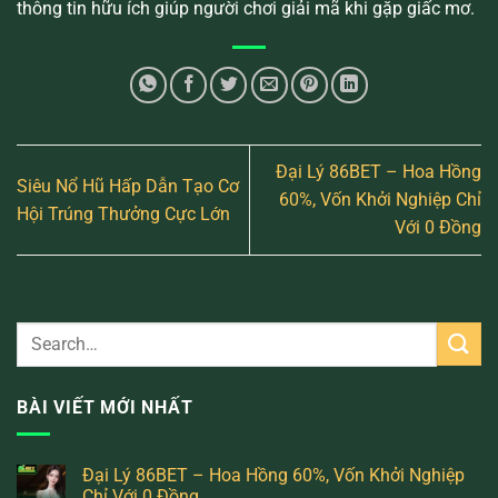
thông tin hữu ích giúp người chơi giải mã khi gặp giấc mơ.
Đại Lý 86BET – Hoa Hồng
Siêu Nổ Hũ Hấp Dẫn Tạo Cơ
60%, Vốn Khởi Nghiệp Chỉ
Hội Trúng Thưởng Cực Lớn
Với 0 Đồng
BÀI VIẾT MỚI NHẤT
Đại Lý 86BET – Hoa Hồng 60%, Vốn Khởi Nghiệp
Chỉ Với 0 Đồng