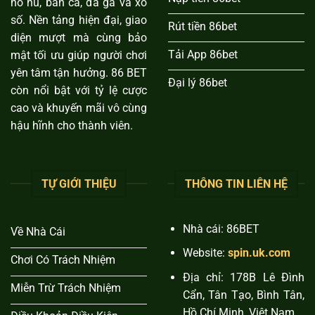
nổ hũ, bắn cá, đá gà và xổ
số. Nền tảng hiện đại, giao
Rút tiền 86bet
diện mượt mà cùng bảo
Tải App 86bet
mật tối ưu giúp người chơi
yên tâm tận hưởng. 86 BET
Đại lý 86bet
còn nổi bật với tỷ lệ cược
cao và khuyến mãi vô cùng
hậu hĩnh cho thành viên.
TỰ GIỚI THIỆU
THÔNG TIN LIÊN HỆ
Nhà cái: 86BET
Về Nhà Cái
Website:
spin.uk.com
Chơi Có Trách Nhiệm
Địa chỉ: 178B Lê Đình
Miễn Trừ Trách Nhiệm
Cẩn, Tân Tạo, Bình Tân,
Hồ Chí Minh, Việt Nam