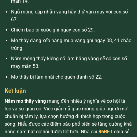
mắn 14.
Ngủ mộng cặp nhẫn vàng hãy thử vận may với con số
67.
Chiêm bao bị xước ghi ngay con số 29.
Mơ thấy đang xếp hàng mua vàng ghi ngay 08, 41 chắc
trúng.
Nằm mộng thấy kiềng cổ làm bằng vàng sẽ có con số
may mắn 53.
Mơ thấy bị làm nhái chớ quên đánh số 22.
Kết luận
Nằm mơ thấy vàng
mang đến nhiều ý nghĩa về cơ hội tài
lộc và sự giàu có. Việc giải mã giấc mộng giúp người mơ
chuẩn bị tâm lý, lựa chọn hướng đi thích hợp trong cuộc
sống. Hiểu được các điềm báo phổ biến sẽ tăng cường khả
năng nắm bắt cơ hội được tốt hơn. Nhà cái
86BET
chia sẻ