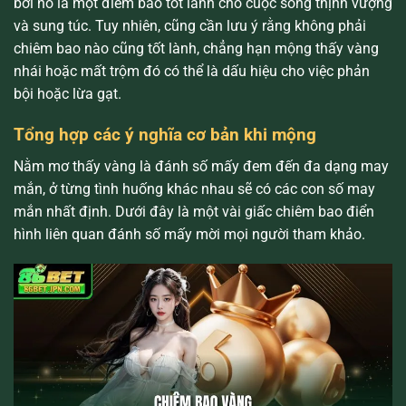
bởi nó là một điềm báo tốt lành cho cuộc sống thịnh vượng
và sung túc. Tuy nhiên, cũng cần lưu ý rằng không phải
chiêm bao nào cũng tốt lành, chẳng hạn mộng thấy vàng
nhái hoặc mất trộm đó có thể là dấu hiệu cho việc phản
bội hoặc lừa gạt.
Tổng hợp các ý nghĩa cơ bản khi mộng
Nằm mơ thấy vàng là đánh số mấy đem đến đa dạng may
mắn, ở từng tình huống khác nhau sẽ có các con số may
mắn nhất định. Dưới đây là một vài giấc chiêm bao điển
hình liên quan đánh số mấy mời mọi người tham khảo.