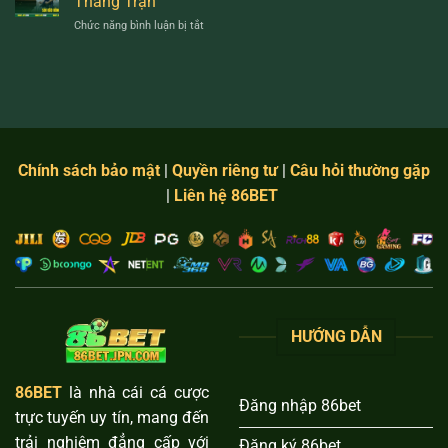
Thắng Trận
Đề
Trọng
Chức năng bình luận bị tắt
ở
Chuẩn
Giúp
Soi
–
Bạn
Kèo
Top
Thắng
Bóng
1
Lớn
Đá
Phương
Tối
Pháp
Nay
Soi
Với
Chi
3
Tiết
Chính sách bảo mật
|
Quyền riêng tư
|
Câu hỏi thường gặp
Chiến
Bất
|
Liên hệ 86BET
Thuật
Bại
Giúp
Thắng
Trận
HƯỚNG DẪN
86BET
là nhà cái cá cược
Đăng nhập 86bet
trực tuyến uy tín, mang đến
trải nghiệm đẳng cấp với
Đăng ký 86bet