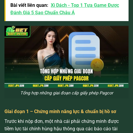
Bài viết liên quan:
Xì Dách - Top 1 Tựa Game Được
Đánh Giá 5 Sao Chuẩn Châu Á
Tổng hợp những giai đoạn cấp giấy phép Pagcor
Giai đoạn 1 – Chứng minh năng lực & chuẩn bị hồ sơ
Trước khi nộp đơn, một nhà cái phải chứng minh được
tiềm lực tài chính hùng hậu thông qua các báo cáo tài