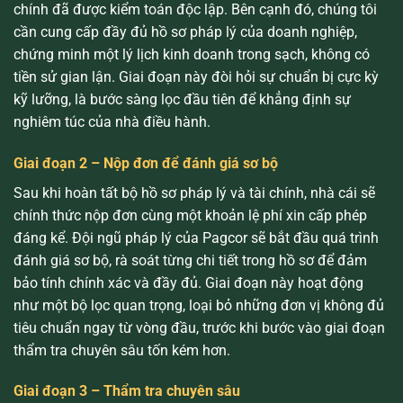
chính đã được kiểm toán độc lập. Bên cạnh đó, chúng tôi
cần cung cấp đầy đủ hồ sơ pháp lý của doanh nghiệp,
chứng minh một lý lịch kinh doanh trong sạch, không có
tiền sử gian lận. Giai đoạn này đòi hỏi sự chuẩn bị cực kỳ
kỹ lưỡng, là bước sàng lọc đầu tiên để khẳng định sự
nghiêm túc của nhà điều hành.
Giai đoạn 2 – Nộp đơn để đánh giá sơ bộ
Sau khi hoàn tất bộ hồ sơ pháp lý và tài chính, nhà cái sẽ
chính thức nộp đơn cùng một khoản lệ phí xin cấp phép
đáng kể. Đội ngũ pháp lý của Pagcor sẽ bắt đầu quá trình
đánh giá sơ bộ, rà soát từng chi tiết trong hồ sơ để đảm
bảo tính chính xác và đầy đủ. Giai đoạn này hoạt động
như một bộ lọc quan trọng, loại bỏ những đơn vị không đủ
tiêu chuẩn ngay từ vòng đầu, trước khi bước vào giai đoạn
thẩm tra chuyên sâu tốn kém hơn.
Giai đoạn 3 – Thẩm tra chuyên sâu