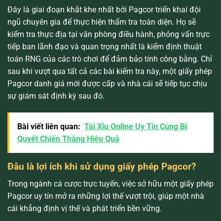
Đây là giai đoạn khắt khe nhất bởi Pagcor triển khai đội
ngũ chuyên gia để thực hiện thẩm tra toàn diện. Họ sẽ
kiểm tra thực địa tại văn phòng điều hành, phỏng vấn trực
tiếp ban lãnh đạo và quan trọng nhất là kiểm định thuật
toán RNG của các trò chơi để đảm bảo tính công bằng. Chỉ
sau khi vượt qua tất cả các bài kiểm tra này, một giấy phép
Pagcor danh giá mới được cấp và nhà cái sẽ tiếp tục chịu
sự giám sát định kỳ sau đó.
Bài viết liên quan:
Tài Xỉu Online Uy Tín Cùng Bí
Quyết Chiến Thắng Hiệu Quả
Đâu là lợi ích khi sử dụng giấy phép Pagcor?
Trong ngành cá cược trực tuyến, việc sở hữu một giấy phép
Pagcor uy tín mở ra những lợi thế vượt trội, giúp một nhà
cái khẳng định vị thế và phát triển bền vững.