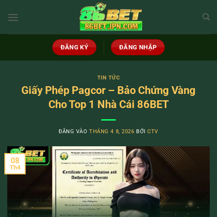
Bỏ
qua
nội
dung
ĐĂNG KÝ
ĐĂNG NHẬP
TIN TỨC
Giấy Phép Pagcor – Bảo Chứng Vàng
Cho Top 1 Nhà Cái 86BET
ĐĂNG VÀO
THÁNG 4 8, 2026
BỞI
CTV
08
Th4