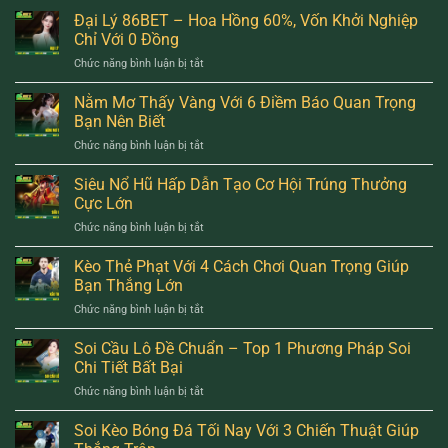
Đại Lý 86BET – Hoa Hồng 60%, Vốn Khởi Nghiệp
Chỉ Với 0 Đồng
Chức năng bình luận bị tắt
ở
Đại
Lý
Nằm Mơ Thấy Vàng Với 6 Điềm Báo Quan Trọng
86BET
Bạn Nên Biết
–
Chức năng bình luận bị tắt
ở
Hoa
Nằm
Hồng
Mơ
Siêu Nổ Hũ Hấp Dẫn Tạo Cơ Hội Trúng Thưởng
60%,
Thấy
Vốn
Cực Lớn
Vàng
Khởi
Chức năng bình luận bị tắt
ở
Với
Nghiệp
Siêu
6
Chỉ
Nổ
Kèo Thẻ Phạt Với 4 Cách Chơi Quan Trọng Giúp
Điềm
Với
Hũ
Báo
Bạn Thắng Lớn
0
Hấp
Quan
Đồng
Chức năng bình luận bị tắt
ở
Dẫn
Trọng
Kèo
Tạo
Bạn
Thẻ
Soi Cầu Lô Đề Chuẩn – Top 1 Phương Pháp Soi
Cơ
Nên
Phạt
Hội
Chi Tiết Bất Bại
Biết
Với
Trúng
Chức năng bình luận bị tắt
ở
4
Thưởng
Soi
Cách
Cực
Cầu
Soi Kèo Bóng Đá Tối Nay Với 3 Chiến Thuật Giúp
Chơi
Lớn
Lô
Quan